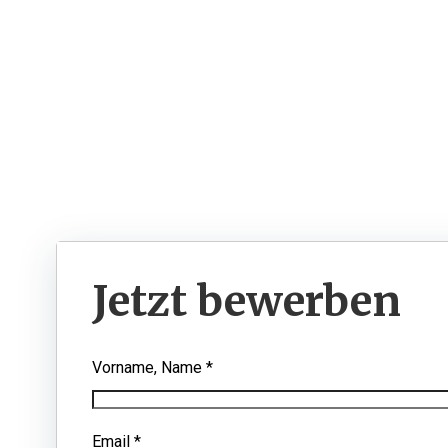
Zum
Inhalt
springen
Rufen Sie uns an: +49 176
62625836
Jetzt bewerben
Vorname, Name
*
Email
*