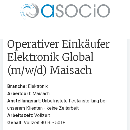
(m/w/d) Maisach
Zum
Inhalt
springen
Rufen Sie uns an: +49 176 62625836
Operativer Einkäufer
Elektronik Global
(m/w/d) Maisach
Branche:
Elektronik
Arbeitsort:
Maisach
Anstellungsart:
Unbefristete Festanstellung bei
unserem Klienten - keine Zeitarbeit
Arbeitszeit:
Vollzeit
Gehalt:
Vollzeit 40T€ - 50T€